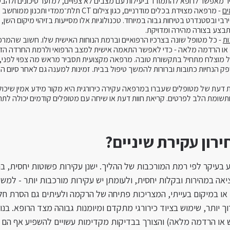
יר מאפשר לרופא להתמודד ביעילות עם מצבים לא צפויים, למזער סיכונים ולהבט
ים
- מרפאה מצוידת בכלים מודרניים, כגון צילום CT תלת
בי ובסטנדרט בטיחות גבוה במיוחד. טכנולוגיות אלו מסייעות בזיהוי מיקום הש
תבצע בצורה מהירה ומדויקת.
ות
- כל מטופל שונה בצרכיו הרפואיים וברמת הנוחות האישית שלו. חשוב שהמרפ
או הרדמה מלאה - כדי לאפשר התאמה אישית למצב הרפואי ולרמת החרדה הד
ל מוצלח מתחיל בתקשורת טובה. מרפאה מקצועית תסביר מראש מה צפוי לפני, 
 הנחיות כתובות וברורות להמשך טיפול בבית. זמינות למענה גם לאחר סיום ה
ת דעת של מטופלים שעברו במרפאה עקירה כירורגית היא מקור מידע אמין שיכ
ותשומת הלב לפרטים. קריאת חוות דעת או שיחה עם מטופלים קודמים יכולה לתת
רון עקירת שיניים?
ע בעיקר לפי רמת המורכבות של ההליך. ישנן עקירות פשוטות יחסית, ב
ציאה במהירות ובקלות יחסית, ולעומתן יש עקירות מורכבות יותר - למשל 
או במיקום בעייתי, המצריכות פתיחה של הרקמה ולעיתים גם הסרת ח
ך יותר, שימוש בציוד כירורגי מתקדם ומיומנות גבוהה מצד הרופא. בנ
 או הרדמה מלאה) והצורך בבדיקות מקדימות עשויים להשפיע אף הם ע