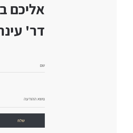
אליכם ב
דר' עינת