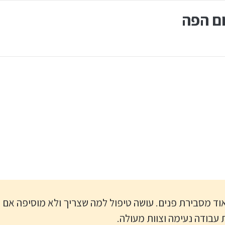
עד לציפויי חרסינה (למינייט) באיכות גבוהה ובמראה טבעי. הטיפול מבוצע תוך
ם הפה
ה הוא תחום מומחיות ברפואת שיניים אשר נועד לטפל ולשחזר את מצב השיניים 
ותר. הטיפולים בתחום זה כוללים שחזורים פשוטים (סתימות), הלבנת שיניים, כ
 בעזרת מכשור דיגיטלי מתקדם.
שתלים או באמצעות תותבות. זאת על מנת לספק פתרונות למצבים מורכבים של 
ניים:דר' עינת ורון-שחר
ניים:דר' עינת ורון-שחר
ד מסבירת פנים. עושה טיפול למה שצריך ולא מוסיפה אם 
 עבודה נעימה וצוות מעולה.