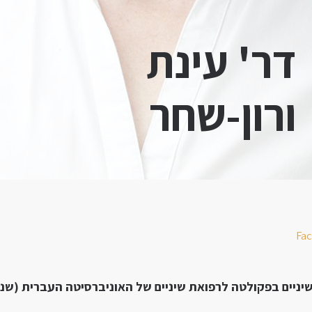
דר' עינת
ורון-שחר
Fa