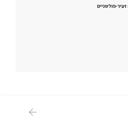
, שיקום ביומימטי (Biomimetic) וטיפולים זעיר-פולשניים
 כתמי עישון וקפה מהשיניים, דרך הלבנת שיניים ביתית או