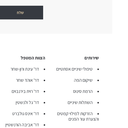
שירותים
הצוות המטפל
טיפולי שיניים אסתטיים
דר' עינת ורון-שחר
שיקום הפה
דר' אוהד שחר
הרמת סינוס
דר' רוית בירנבוים
השתלות שיניים
דר' גל ולנשטין
הזרקות למילוי קמטים
דר' אינס גולברט
והצערת עור הפנים
דר' אביבה הורנשטיין