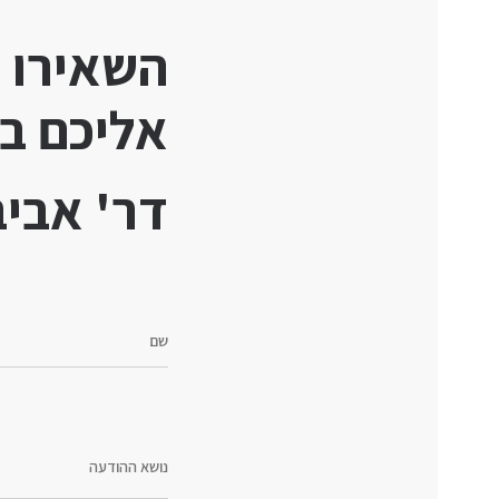
השאירו פ
אליכם ב
דר' אביב